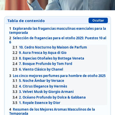
Tabla de contenido
Ocultar
1
Explorando las fragancias masculinas esenciales para la
temporada
2
Selección de fragancias para el otoño 2025: Puestos 10 al
6
2.1
10. Cedro Nocturno by Maison de Parfum
2.2
9. Aura Fresca by Aqua di Gio
2.3
8. Especias Otoñales by Bottega Veneta
2.4
7. Bosque Profundo by Tom Ford
2.5
6. Viento Clásico by Chanel
3
Los cinco mejores perfumes para hombre de otoño 2025
3.1
5. Noche Ámbar by Versace
3.2
4. Citrus Elegance by Hermès
3.3
3. Velvet Musk by Giorgio Armani
3.4
2. Océano Profundo by Dolce & Gabbana
3.5
1. Royale Essence by Dior
4
Resumen de los Mejores Aromas Masculinos de la
Temporada