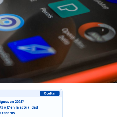
Ocultar
iguos en 2025?
 o J7 en la actualidad
s caseros