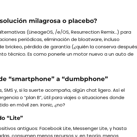
¿solución milagrosa o placebo?
lternativas (LineageOS, /e/OS, Resurrection Remix…) para
ciones periódicas, eliminación de bloatware, incluso
e brickeo, pérdida de garantía (¿quién la conserva despué
ento técnico. Es como ponerle un motor nuevo a un auto de
: de “smartphone” a “dumbphone”
, SMS y, si la suerte acompaña, algún chat ligero. Así el
gencia o “plan B”, útil para viajes o situaciones donde
do en móvil zen. Ironic, ¿no?
do “Lite”
sitivos antiguos: Facebook Lite, Messenger Lite, y hasta
das, consumen menos recursos y, en teoría, menos