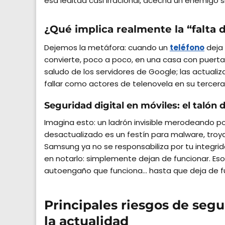
esa lealtad casi irracional, acecha un enemigo si
¿Qué implica realmente la “falta 
Dejemos la metáfora: cuando un
teléfono
deja 
convierte, poco a poco, en una casa con puertas
saludo de los servidores de Google; las actuali
fallar como actores de telenovela en su terce
Seguridad digital en móviles: el talón 
Imagina esto: un ladrón invisible merodeando po
desactualizado es un festín para malware, troya
Samsung ya no se responsabiliza por tu integridad
en notarlo: simplemente dejan de funcionar. Es
autoengaño que funciona… hasta que deja de fu
Principales riesgos de seg
la actualidad