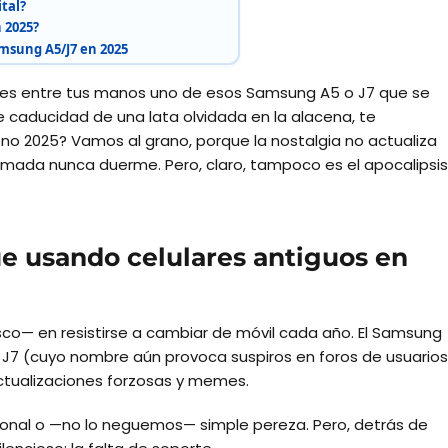
ital?
 2025?
msung A5/J7 en 2025
enes entre tus manos uno de esos Samsung A5 o J7 que se
de caducidad de una lata olvidada en la alacena, te
eno 2025? Vamos al grano, porque la nostalgia no actualiza
amada nunca duerme. Pero, claro, tampoco es el apocalipsis
e usando celulares antiguos en
sco— en resistirse a cambiar de móvil cada año. El Samsung
el J7 (cuyo nombre aún provoca suspiros en foros de usuarios
ctualizaciones forzosas y memes.
onal o —no lo neguemos— simple pereza. Pero, detrás de